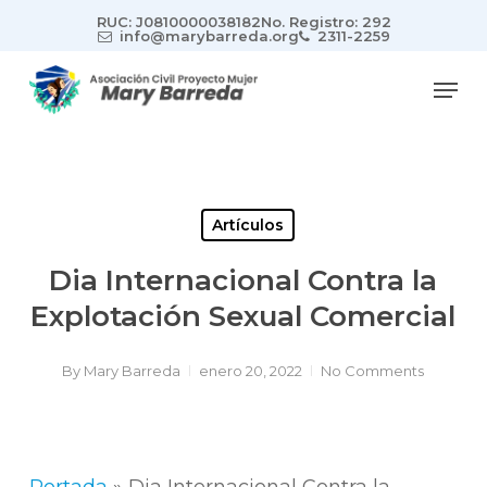
Skip
RUC: J0810000038182
No. Registro: 292
to
info@marybarreda.org
2311-2259
main
Men
content
Artículos
Dia Internacional Contra la
Explotación Sexual Comercial
By
Mary Barreda
enero 20, 2022
No Comments