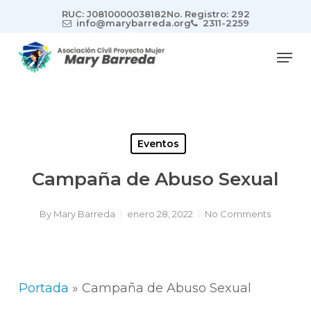
Skip
RUC: J0810000038182
No. Registro: 292
to
info@marybarreda.org
2311-2259
main
Men
content
Eventos
Campaña de Abuso Sexual
By
Mary Barreda
enero 28, 2022
No Comments
Portada
»
Campaña de Abuso Sexual