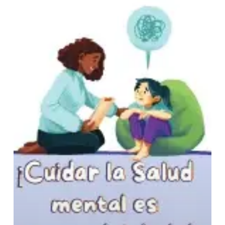
la
Vida