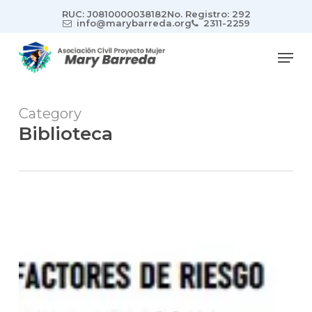
Skip
RUC: J0810000038182
No. Registro: 292
to
info@marybarreda.org
2311-2259
main
Men
content
Category
Biblioteca
NO
LA
IGNORES
LA
EXPLOTACIÓN
SEXUAL