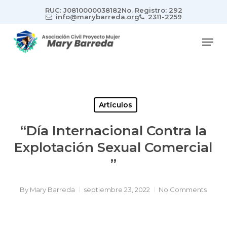
Skip
RUC: J0810000038182
No. Registro: 292
to
info@marybarreda.org
2311-2259
main
Men
content
Artículos
“Día Internacional Contra la
Explotación Sexual Comercial
”
By
Mary Barreda
septiembre 23, 2022
No Comments