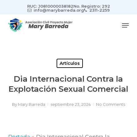
Skip
RUC: J0810000038182
No. Registro: 292
to
info@marybarreda.org
2311-2259
main
Men
content
Artículos
Dia Internacional Contra la
Explotación Sexual Comercial
By
Mary Barreda
septiembre 23, 2024
No Comments