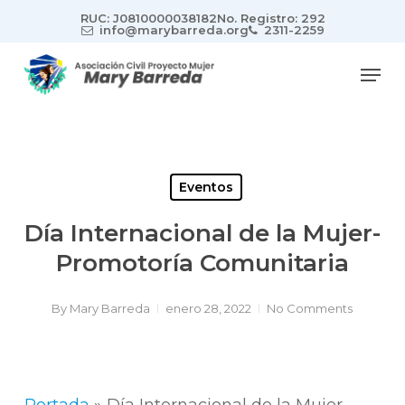
Skip
RUC: J0810000038182
No. Registro: 292
to
info@marybarreda.org
2311-2259
main
Men
content
Eventos
Día Internacional de la Mujer-
Promotoría Comunitaria
By
Mary Barreda
enero 28, 2022
No Comments