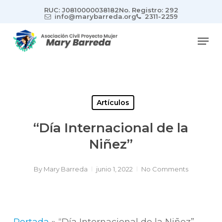
Skip
RUC: J0810000038182
No. Registro: 292
to
info@marybarreda.org
2311-2259
main
Men
content
Artículos
“Día Internacional de la
Niñez”
By
Mary Barreda
junio 1, 2022
No Comments