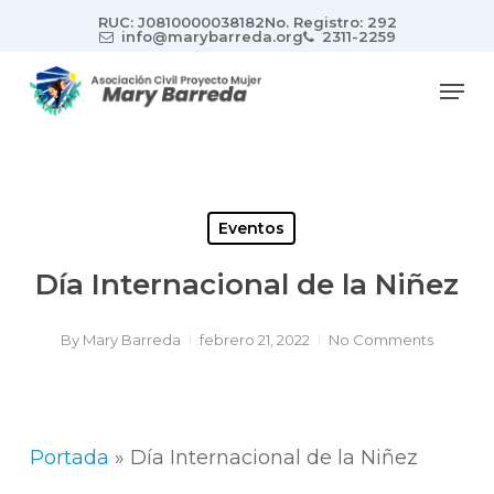
Skip
RUC: J0810000038182
No. Registro: 292
to
info@marybarreda.org
2311-2259
main
Men
content
Eventos
Día Internacional de la Niñez
By
Mary Barreda
febrero 21, 2022
No Comments
Portada
»
Día Internacional de la Niñez