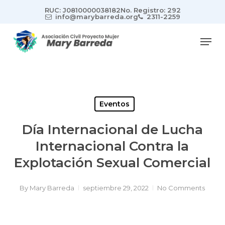
Skip
RUC: J0810000038182
No. Registro: 292
to
info@marybarreda.org
2311-2259
main
Men
content
Eventos
Día Internacional de Lucha
Internacional Contra la
Explotación Sexual Comercial
By
Mary Barreda
septiembre 29, 2022
No Comments