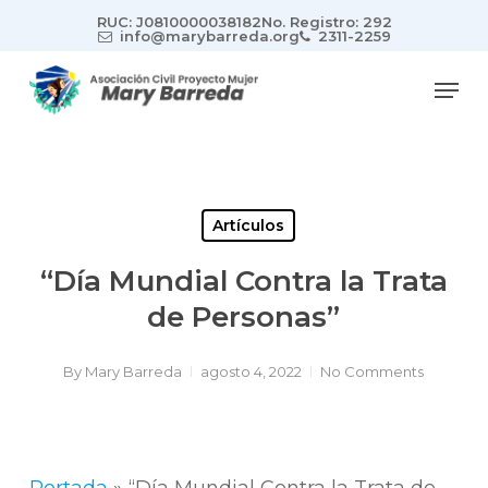
Skip
RUC: J0810000038182
No. Registro: 292
to
info@marybarreda.org
2311-2259
main
Men
content
Artículos
“Día Mundial Contra la Trata
de Personas”
By
Mary Barreda
agosto 4, 2022
No Comments