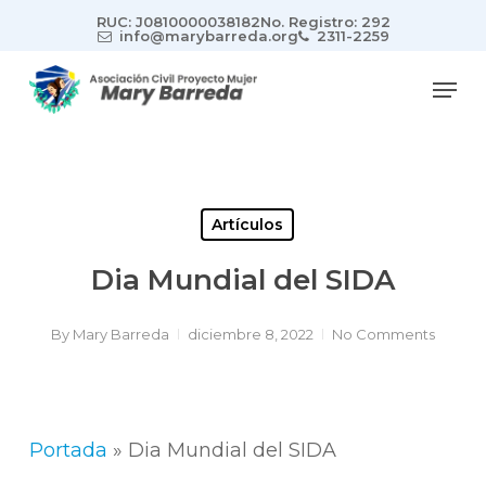
Skip
RUC: J0810000038182
No. Registro: 292
to
info@marybarreda.org
2311-2259
main
Men
content
Artículos
Dia Mundial del SIDA
By
Mary Barreda
diciembre 8, 2022
No Comments
Portada
»
Dia Mundial del SIDA