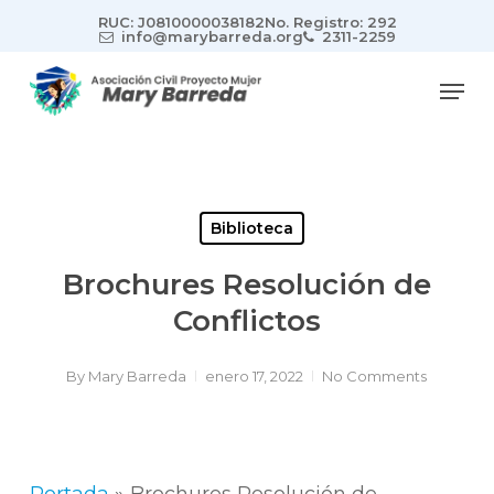
Skip
RUC: J0810000038182
No. Registro: 292
to
info@marybarreda.org
2311-2259
main
Men
content
Biblioteca
Brochures Resolución de
Conflictos
By
Mary Barreda
enero 17, 2022
No Comments