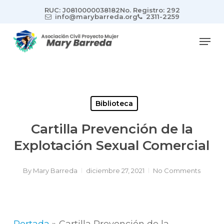
Skip
RUC: J0810000038182
No. Registro: 292
to
info@marybarreda.org
2311-2259
main
Men
content
Biblioteca
Cartilla Prevención de la
Explotación Sexual Comercial
By
Mary Barreda
diciembre 27, 2021
No Comments