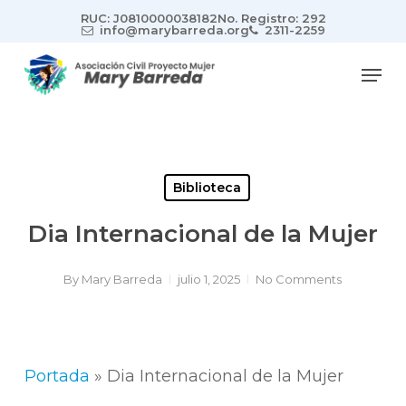
Skip
RUC: J0810000038182
No. Registro: 292
to
info@marybarreda.org
2311-2259
main
Men
content
Biblioteca
Dia Internacional de la Mujer
By
Mary Barreda
julio 1, 2025
No Comments
Portada
»
Dia Internacional de la Mujer