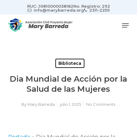
Skip
RUC: J0810000038182
No. Registro: 292
to
info@marybarreda.org
2311-2259
main
Men
content
Biblioteca
Dia Mundial de Acción por la
Salud de las Mujeres
By
Mary Barreda
julio 1, 2025
No Comments