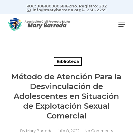
Skip
RUC: J0810000038182
No. Registro: 292
to
info@marybarreda.org
2311-2259
main
Men
content
Biblioteca
Método de Atención Para la
Desvinculación de
Adolescentes en Situación
de Explotación Sexual
Comercial
By
Mary Barreda
julio 8, 2022
No Comments