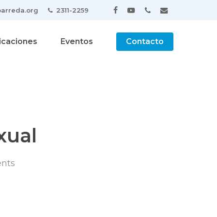
arreda.org
2311-2259
facebook
youtube
phone
email
icaciones
Eventos
Contacto
xual
nts