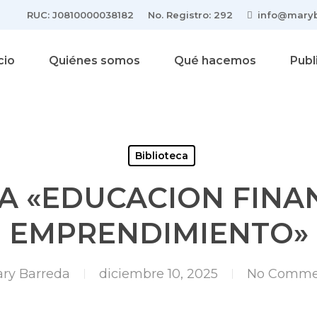
RUC: J0810000038182
No. Registro: 292
info@maryb
cio
Quiénes somos
Qué hacemos
Publ
Biblioteca
A «EDUCACION FINA
EMPRENDIMIENTO»
ry Barreda
diciembre 10, 2025
No Comme