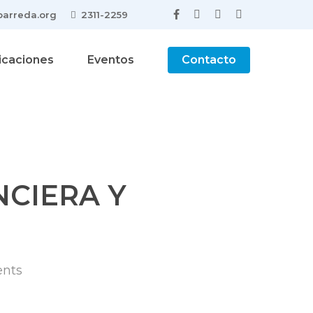
arreda.org
2311-2259
facebook
youtube
phone
email
icaciones
Eventos
Contacto
NCIERA Y
nts